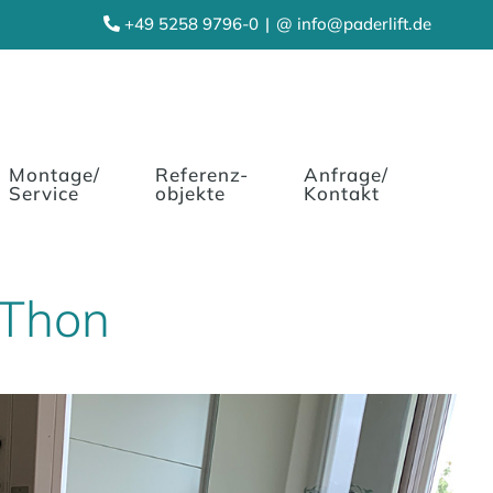
+49 5258 9796-0
|
@ info@paderlift.de
Montage/
Referenz-
Anfrage/
Service
objekte
Kontakt
 Thon