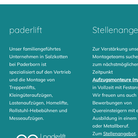
paderlift
Stellenang
Unser familiengeführtes
Zur Verstärkung uns
Unternehmen in Salzkotten
Montageteams suche
bei Paderborn ist
zum nächstmögliche
spezialisiert auf den Vertrieb
Zeitpunkt
und die Montage von
Aufzugsmonteure (m
Treppenlifts
,
in Vollzeit mit Festan
Kleingüteraufzügen
,
Wir freuen uns auch
Lastenaufzügen
,
Homelifte
,
Bewerbungen von
Rollstuhl-Hebebühnen
und
Quereinsteigern mit 
Messeaufzügen
.
Ausbildung in einem 
oder Metallberuf.
Zum
Stellenangebot
.