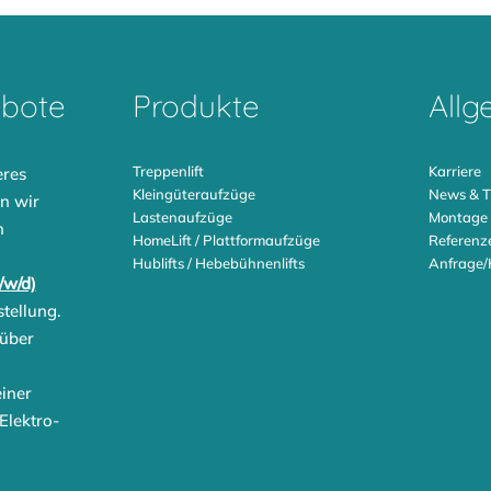
ebote
Produkte
Allg
Treppenlift
Karriere
eres
Kleingüteraufzüge
News & T
n wir
Lastenaufzüge
Montage
n
HomeLift / Plattformaufzüge
Referenz
Hublifts / Hebebühnenlifts
Anfrage/
/w/d)
stellung.
 über
einer
Elektro-