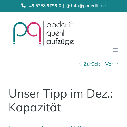
Zum
+49 5258 9796-0
|
@ info@paderlift.de
Inhalt
springen
Zurück
Vor
Unser Tipp im Dez.:
Kapazität