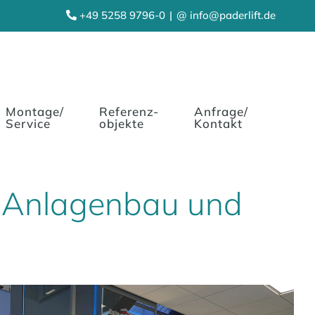
+49 5258 9796-0
|
@ info@paderlift.de
Montage/
Referenz-
Anfrage/
Service
objekte
Kontakt
e Anlagenbau und