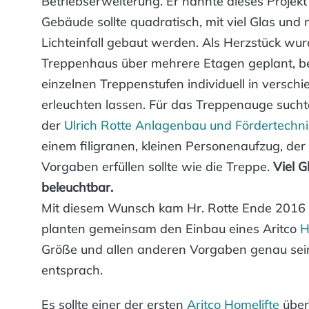
Betriebserweiterung. Er nannte dieses Projekt
Gebäude sollte quadratisch, mit viel Glas und 
Lichteinfall gebaut werden. Als Herzstück wurd
Treppenhaus über mehrere Etagen geplant, be
einzelnen Treppenstufen individuell in versch
erleuchten lassen. Für das Treppenauge sucht
der
Ulrich Rotte Anlagenbau und Fördertech
einem filigranen, kleinen Personenaufzug, der
Vorgaben erfüllen sollte wie die Treppe.
Viel G
beleuchtbar.
Mit diesem Wunsch kam Hr. Rotte Ende 2016 
planten gemeinsam den Einbau eines Aritco
H
Größe und allen anderen Vorgaben genau se
entsprach.
Es sollte einer der ersten
Aritco Homelifte
über