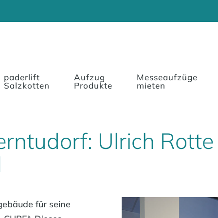
paderlift
Aufzug
Messeaufzüge
Salzkotten
Produkte
mieten
rntudorf: Ulrich Rott
H
gebäude für seine