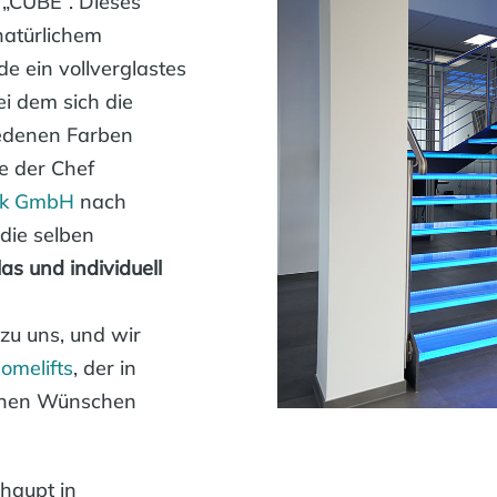
 „CUBE“. Dieses
natürlichem
e ein vollverglastes
i dem sich die
iedenen Farben
e der Chef
nik GmbH
nach
 die selben
las und individuell
zu uns, und wir
omelifts
, der in
inen Wünschen
haupt in