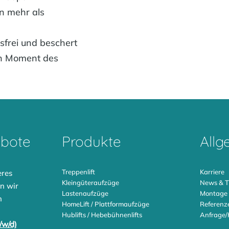
n mehr als
gsfrei und beschert
n Moment des
ebote
Produkte
Allg
Treppenlift
Karriere
eres
Kleingüteraufzüge
News & T
n wir
Lastenaufzüge
Montage
n
HomeLift / Plattformaufzüge
Referenz
Hublifts / Hebebühnenlifts
Anfrage/
/w/d)