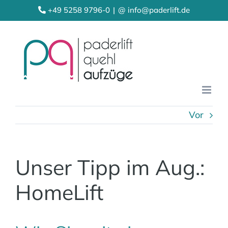
Zum
+49 5258 9796-0
|
@ info@paderlift.de
Inhalt
springen
Vor
Unser Tipp im Aug.:
HomeLift